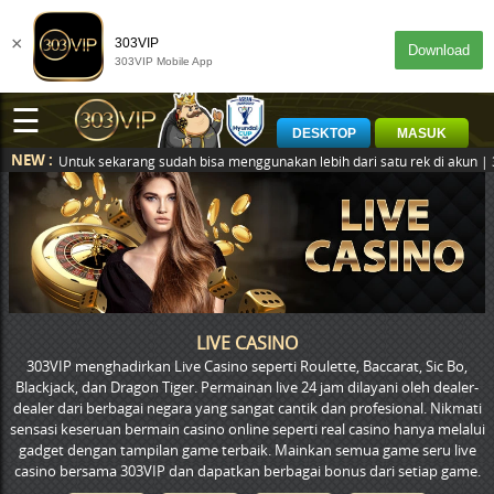
×
303VIP
Download
303VIP Mobile App
☰
DESKTOP
MASUK
NEW :
oh, WOOOW! | Untuk sekarang sudah bisa menggunakan lebih dari satu rek di a
LIVE CASINO
303VIP menghadirkan Live Casino seperti Roulette, Baccarat, Sic Bo,
Blackjack, dan Dragon Tiger. Permainan live 24 jam dilayani oleh dealer-
dealer dari berbagai negara yang sangat cantik dan profesional. Nikmati
sensasi keseruan bermain casino online seperti real casino hanya melalui
gadget dengan tampilan game terbaik. Mainkan semua game seru live
casino bersama 303VIP dan dapatkan berbagai bonus dari setiap game.