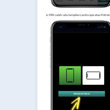
6. Pilih salah satu tampilan Landscape atau Potr