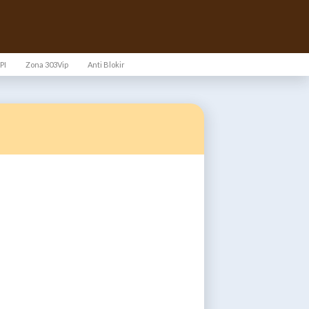
PI
Zona 303Vip
Anti Blokir