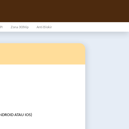
PI
Zona 303Vip
Anti Blokir
 ANDROID ATAU IOS)