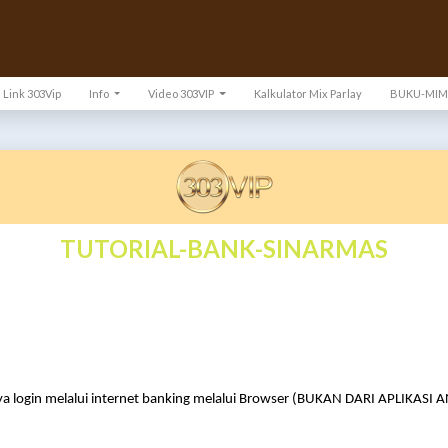
Link 303Vip
Info
Video 303VIP
Kalkulator Mix Parlay
BUKU-MIM
TUTORIAL-BANK-SINARMAS
ya login melalui internet banking melalui Browser (BUKAN DARI APLIKASI