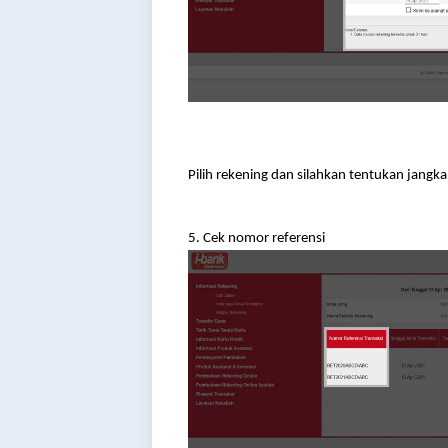
Pilih rekening dan silahkan tentukan jangka
5. Cek nomor referensi