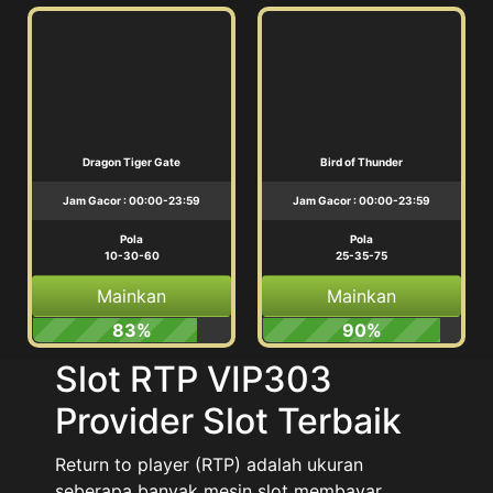
Dragon Tiger Gate
Bird of Thunder
Jam Gacor : 00:00-23:59
Jam Gacor : 00:00-23:59
Pola
Pola
10-30-60
25-35-75
Mainkan
Mainkan
83%
90%
Slot RTP VIP303
Provider Slot Terbaik
Return to player (RTP) adalah ukuran
seberapa banyak mesin slot membayar