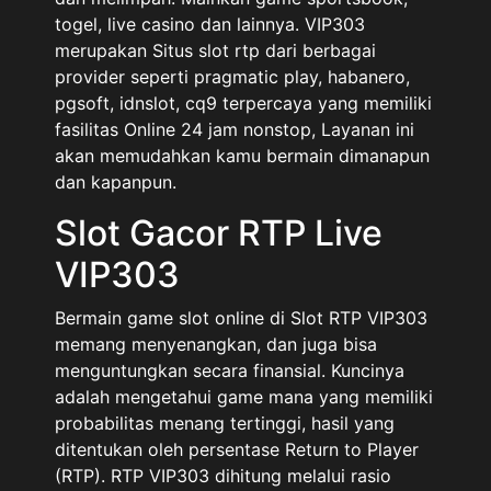
togel, live casino dan lainnya. VIP303
merupakan Situs slot rtp dari berbagai
provider seperti pragmatic play, habanero,
pgsoft, idnslot, cq9 terpercaya yang memiliki
fasilitas Online 24 jam nonstop, Layanan ini
akan memudahkan kamu bermain dimanapun
dan kapanpun.
Slot Gacor RTP Live
VIP303
Bermain game slot online di Slot RTP VIP303
memang menyenangkan, dan juga bisa
menguntungkan secara finansial. Kuncinya
adalah mengetahui game mana yang memiliki
probabilitas menang tertinggi, hasil yang
ditentukan oleh persentase Return to Player
(RTP). RTP VIP303 dihitung melalui rasio