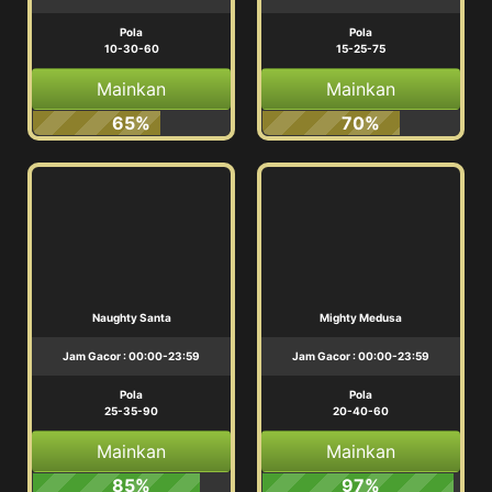
Pola
Pola
10-30-60
15-25-75
Mainkan
Mainkan
65%
70%
Naughty Santa
Mighty Medusa
Jam Gacor : 00:00-23:59
Jam Gacor : 00:00-23:59
Pola
Pola
25-35-90
20-40-60
Mainkan
Mainkan
85%
97%