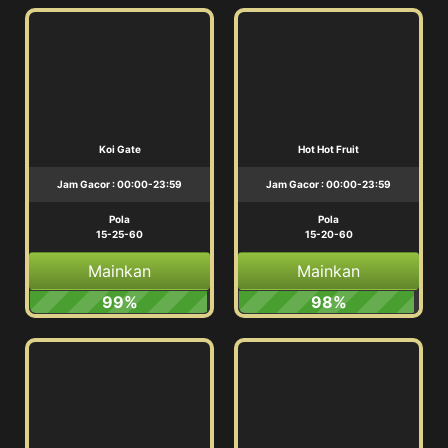
Koi Gate
Hot Hot Fruit
Jam Gacor : 00:00-23:59
Jam Gacor : 00:00-23:59
Pola
Pola
15-25-60
15-20-60
Mainkan
Mainkan
99%
98%