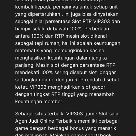
kembali kepada pemainnya untuk setiap unit
yang dipertaruhkan . Ini juga bisa dinyatakan
sebagai nilai persentase Slot RTP VIP303 dan
hampir selalu di bawah 100%. Perbedaan
antara 100% dan RTP mesin slot dikenal
sebagai tepi rumah, hal ini adalah keuntungan
matematis yang memungkinkan kasino
menghasilkan keuntungan dalam jangka
panjang. Mesin slot dengan persentase RTP
mendekati 100% sering disebut slot longgar
sedangkan game dengan RTP rendah disebut
ketat. VIP303 menghadirkan slot gacor
dengan tingkat RTP tinggi yang menambah
keuntungan member.
Sebagai situs terbaik, VIP303 game Slot saja,
Agen Judi Online Terbaik s memiliki berbagai
game dengan berbagai bonus yang menarik
dan melimpah. Mainkan game sportsbook,