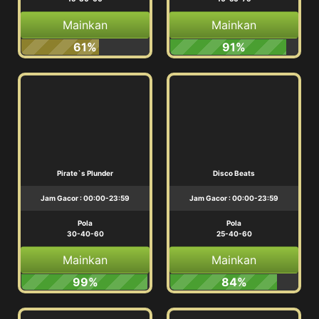
Mainkan
Mainkan
61%
91%
Pirate`s Plunder
Disco Beats
Jam Gacor : 00:00-23:59
Jam Gacor : 00:00-23:59
Pola
Pola
30-40-60
25-40-60
Mainkan
Mainkan
99%
84%