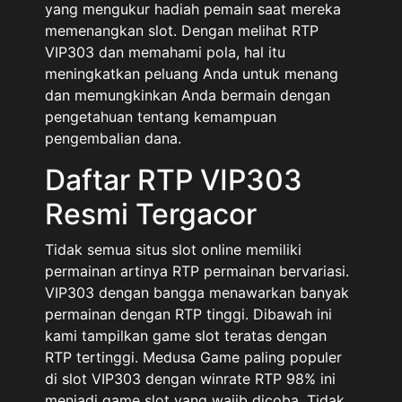
yang mengukur hadiah pemain saat mereka
memenangkan slot. Dengan melihat RTP
VIP303 dan memahami pola, hal itu
meningkatkan peluang Anda untuk menang
dan memungkinkan Anda bermain dengan
pengetahuan tentang kemampuan
pengembalian dana.
Daftar RTP VIP303
Resmi Tergacor
Tidak semua situs slot online memiliki
permainan artinya RTP permainan bervariasi.
VIP303 dengan bangga menawarkan banyak
permainan dengan RTP tinggi. Dibawah ini
kami tampilkan game slot teratas dengan
RTP tertinggi. Medusa Game paling populer
di slot VIP303 dengan winrate RTP 98% ini
menjadi game slot yang wajib dicoba. Tidak