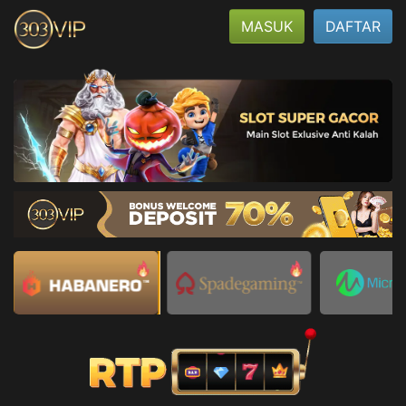
MASUK
DAFTAR