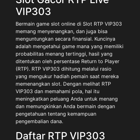
VIP303
Bermain game slot online di Slot RTP VIP303
memang menyenangkan, dan juga bisa
menguntungkan secara finansial. Kuncinya
adalah mengetahui game mana yang memiliki
probabilitas menang tertinggi, hasil yang
ditentukan oleh persentase Return to Player
(RTP). RTP VIP303 dihitung melalui rasio
yang mengukur hadiah pemain saat mereka
memenangkan slot. Dengan melihat RTP
VIP303 dan memahami pola, hal itu
meningkatkan peluang Anda untuk menang
dan memungkinkan Anda bermain dengan
pengetahuan tentang kemampuan
pengembalian dana.
Daftar RTP VIP303