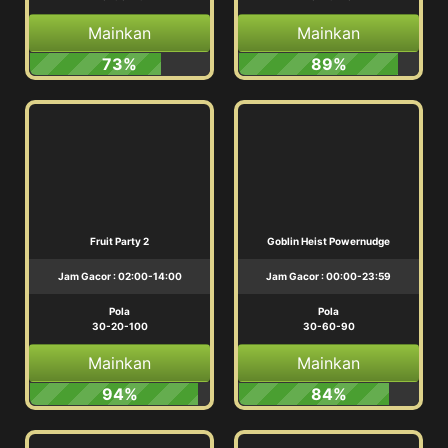
Mainkan
Mainkan
73%
89%
Fruit Party 2
Goblin Heist Powernudge
Jam Gacor : 02:00-14:00
Jam Gacor : 00:00-23:59
Pola
Pola
30-20-100
30-60-90
Mainkan
Mainkan
94%
84%