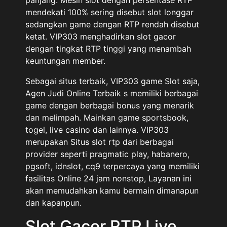
mendekati 100% sering disebut slot longgar
sedangkan game dengan RTP rendah disebut
ketat. VIP303 menghadirkan slot gacor
dengan tingkat RTP tinggi yang menambah
keuntungan member.
Sebagai situs terbaik, VIP303 game Slot saja,
Agen Judi Online Terbaik s memiliki berbagai
game dengan berbagai bonus yang menarik
dan melimpah. Mainkan game sportsbook,
togel, live casino dan lainnya. VIP303
merupakan Situs slot rtp dari berbagai
provider seperti pragmatic play, habanero,
pgsoft, idnslot, cq9 terpercaya yang memiliki
fasilitas Online 24 jam nonstop, Layanan ini
akan memudahkan kamu bermain dimanapun
dan kapanpun.
Slot Gacor RTP Live