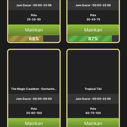
Jam Gacor : 00:00-23:59
Jam Gacor : 00:00-23:59
Pola
Pola
25-30-50
20-45-75
Mainkan
Mainkan
68%
87%
The Magic Cauldron - Enchanted Brew
Tropical Tiki
Jam Gacor : 06:00-09:00
Jam Gacor : 00:00-23:59
Pola
Pola
35-80-100
40-75-100
Mainkan
Mainkan