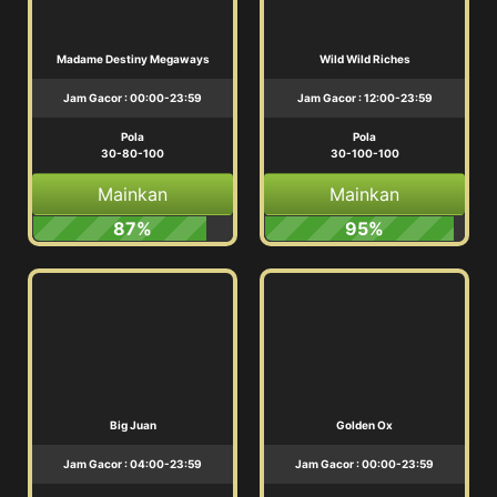
Madame Destiny Megaways
Wild Wild Riches
Jam Gacor : 00:00-23:59
Jam Gacor : 12:00-23:59
Pola
Pola
30-80-100
30-100-100
Mainkan
Mainkan
87%
95%
Big Juan
Golden Ox
Jam Gacor : 04:00-23:59
Jam Gacor : 00:00-23:59