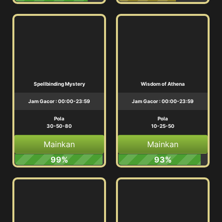
Spellbinding Mystery
Wisdom of Athena
Jam Gacor : 00:00-23:59
Jam Gacor : 00:00-23:59
Pola
Pola
30-50-80
10-25-50
Mainkan
Mainkan
99%
93%