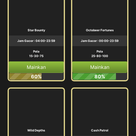
Star Bounty
Octobeer Fortunes
Jam Gacor : 04:00-23:59
Jam Gacor : 00:00-23:59
Pola
Pola
15-30-75
25-80-100
Mainkan
Mainkan
60%
80%
Wild Depths
Cash Patrol