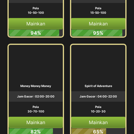
Pola
Pola
10-50-100
15-50-100
Mainkan
Mainkan
94%
95%
Money Money Money
Spirit of Adventure
Jam Gacor : 02:00-20:00
Jam Gacor : 04:00-22:00
Pola
Pola
30-70-100
10-20-30
Mainkan
Mainkan
82%
65%