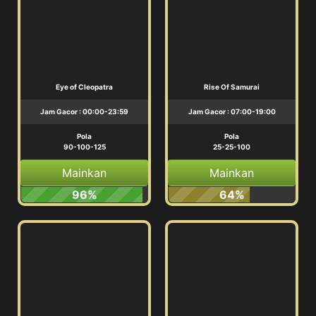
Eye of Cleopatra
Rise Of Samurai
Jam Gacor : 00:00-23:59
Jam Gacor : 07:00-19:00
Pola
Pola
90-100-125
25-25-100
Mainkan
Mainkan
96%
64%