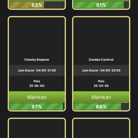
63%
91%
Cheeky Emperor
Zombie Carnival
Jam Gacor : 04:00-21:00
Jam Gacor : 04:00-22:00
Pola
Pola
25-50-80
25-30-50
Mainkan
Mainkan
97%
86%