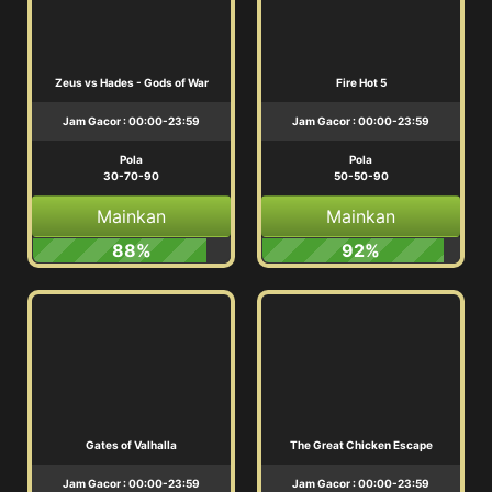
Zeus vs Hades - Gods of War
Fire Hot 5
Jam Gacor : 00:00-23:59
Jam Gacor : 00:00-23:59
Pola
Pola
30-70-90
50-50-90
Mainkan
Mainkan
88%
92%
Gates of Valhalla
The Great Chicken Escape
Jam Gacor : 00:00-23:59
Jam Gacor : 00:00-23:59