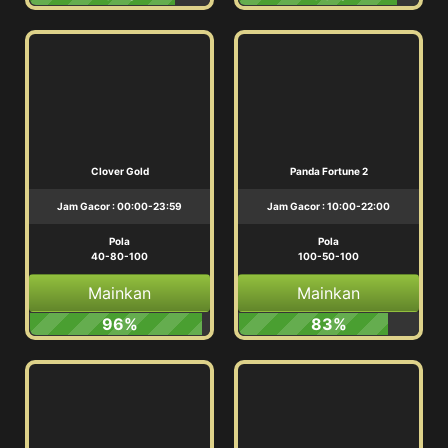
Clover Gold
Panda Fortune 2
Jam Gacor : 00:00-23:59
Jam Gacor : 10:00-22:00
Pola
Pola
40-80-100
100-50-100
Mainkan
Mainkan
96%
83%