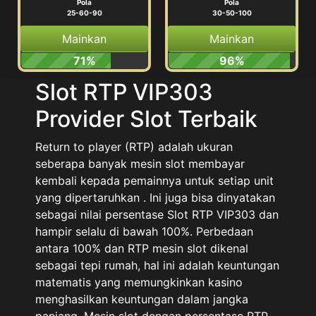
Pola
Pola
25-60-90
30-50-100
Mainkan
Mainkan
71%
96%
Slot RTP VIP303
Provider Slot Terbaik
Return to player (RTP) adalah ukuran
seberapa banyak mesin slot membayar
kembali kepada pemainnya untuk setiap unit
yang dipertaruhkan . Ini juga bisa dinyatakan
sebagai nilai persentase Slot RTP VIP303 dan
hampir selalu di bawah 100%. Perbedaan
antara 100% dan RTP mesin slot dikenal
sebagai tepi rumah, hal ini adalah keuntungan
matematis yang memungkinkan kasino
menghasilkan keuntungan dalam jangka
panjang. Mesin slot dengan persentase RTP