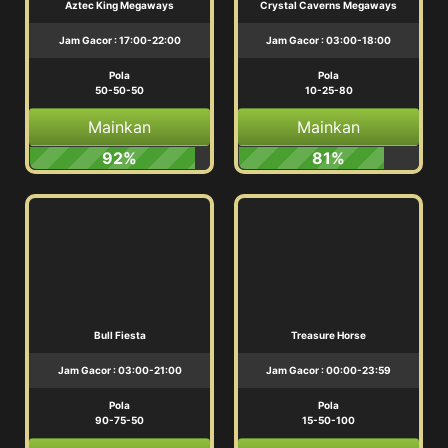
Aztec King Megaways
Crystal Caverns Megaways
Jam Gacor : 17:00-22:00
Jam Gacor : 03:00-18:00
Pola
Pola
50-50-50
10-25-80
Mainkan
Mainkan
92%
81%
Bull Fiesta
Treasure Horse
Jam Gacor : 03:00-21:00
Jam Gacor : 00:00-23:59
Pola
Pola
90-75-50
15-50-100