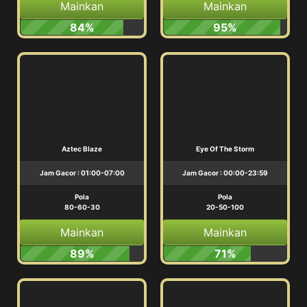
Mainkan
Mainkan
84%
95%
Aztec Blaze
Eye Of The Storm
Jam Gacor : 01:00-07:00
Jam Gacor : 00:00-23:59
Pola
Pola
80-60-30
20-50-100
Mainkan
Mainkan
89%
71%